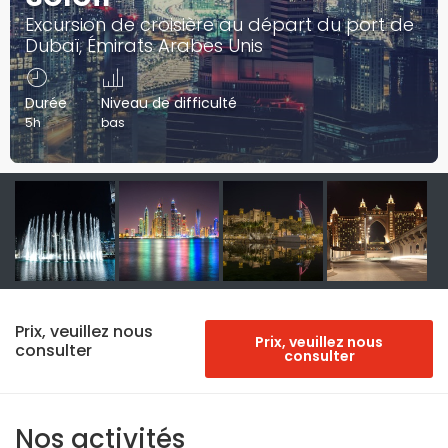
Excursion de croisière au départ du port de
Dubaï, Émirats Arabes Unis
Durée
Niveau de difficulté
5h
bas
Prix, veuillez nous
Prix, veuillez nous
consulter
consulter
Nos activités