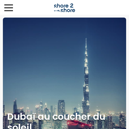
Dubaï au coucher du
soleil