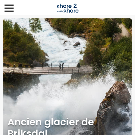
Ancien glacier de
Briksdal