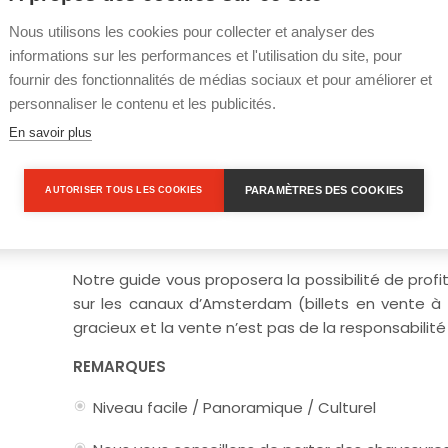
Rotterdam ou d’Ijmuiden pour vous dire au revoir 
Nous utilisons les cookies pour collecter et analyser des
croisière.
informations sur les performances et l'utilisation du site, pour
Nous espérons que cette excursion vous fera déco
fournir des fonctionnalités de médias sociaux et pour améliorer et
personnaliser le contenu et les publicités.
En savoir plus
INFORMATIONS GÉNÉRALES
PARAMÈTRES DES COOKIES
AUTORISER TOUS LES COOKIES
BUS ET GUIDE DISPONIBLES JUSQU’À 7 HEURES
Notre guide vous proposera la possibilité de pro
sur les canaux d’Amsterdam (billets en vente à b
gracieux et la vente n’est pas de la responsabilité
REMARQUES
Niveau facile / Panoramique / Culturel