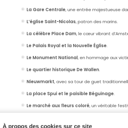
La Gare Centrale
, une entrée majestueuse dans
L’église Saint-Nicolas
, patron des marins.
La célèbre Place Dam
, le cœur vibrant d’Ams
Le Palais Royal et la Nouvelle Église
.
Le Monument National
, en hommage aux vict
Le quartier historique De Wallen
.
Nieuwmarkt
, avec sa tour de guet traditionnell
La place Spui et le paisible Béguinage
.
Le marché aux fleurs coloré
, un véritable fest
À la fin de votre temps en ville, nous retrouvero
retourner au bus. Après cette expérience inoub
À propos des cookies sur ce site