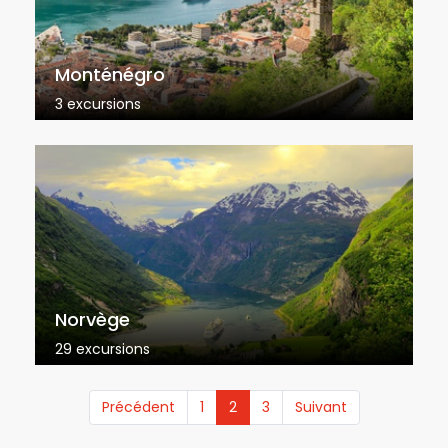
Monténégro
3 excursions
Norvège
29 excursions
(current)
Précédent
1
2
3
Suivant