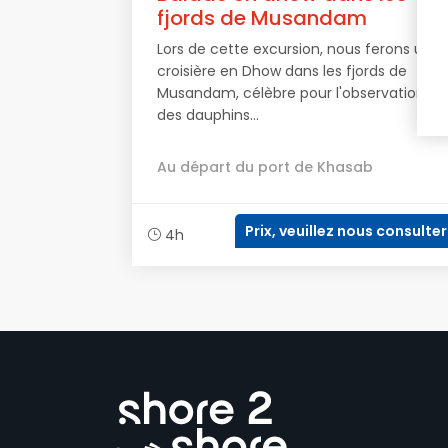
fjords de Musandam
Lors de cette excursion, nous ferons une
croisière en Dhow dans les fjords de
Musandam, célèbre pour l'observation
des dauphins...
Au départ du port de Khasab
Prix, veuillez nous consulter
4h