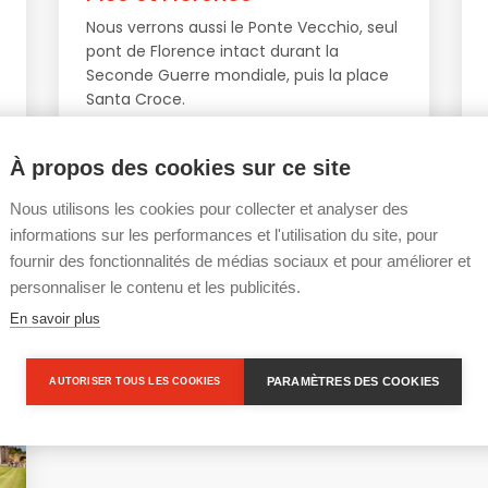
Nous verrons aussi le Ponte Vecchio, seul
pont de Florence intact durant la
Seconde Guerre mondiale, puis la place
Santa Croce.
Au départ du port de Livourne ou La
À propos des cookies sur ce site
Spezia
Nous utilisons les cookies pour collecter et analyser des
informations sur les performances et l'utilisation du site, pour
Prix, veuillez nous consulter
10h
fournir des fonctionnalités de médias sociaux et pour améliorer et
personnaliser le contenu et les publicités.
En savoir plus
PARAMÈTRES DES COOKIES
AUTORISER TOUS LES COOKIES