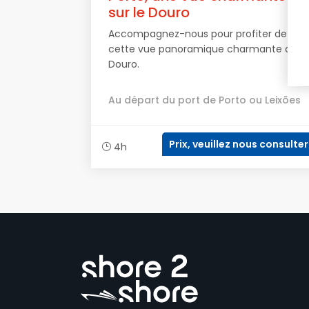
sur le Douro
Accompagnez-nous pour profiter de
cette vue panoramique charmante du
Douro.
Au départ du port de Porto ou Leixões
Prix, veuillez nous consulter
4h