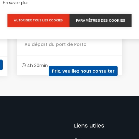
En savoir plus
Après environ quarante-cinq minutes de
trajet, nous arriverons à Guimarães, une
ville moderne qui a fièrement conservé
PARAMÈTRES DES COOKIES
AUTORISER TOUS LES COOKIES
son...
Au départ du port de Porto
4h 30min
Prix, veuillez nous consulter
Liens utiles