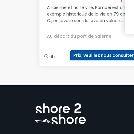
Ancienne et riche ville, Pompéi est un
exemple historique de la vie en 79 ap. J.-
C., ensevelie sous la lave du volcan...
Au départ du port de Salerne
Prix, veuillez nous consulter
6h